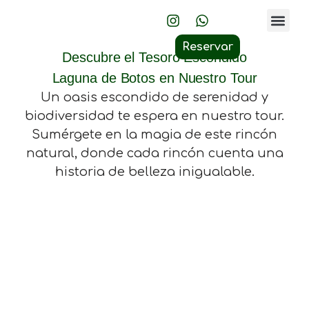
Sobre Nos
Volcán POAS
Laguna de Botos
Reservar
Descubre el Tesoro Escondido
Laguna de Botos en Nuestro Tour
Un oasis escondido de serenidad y
biodiversidad te espera en nuestro tour.
Sumérgete en la magia de este rincón
natural, donde cada rincón cuenta una
historia de belleza inigualable.