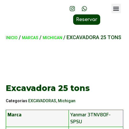
Sobre Nos
Volcán POAS
Laguna de Botos
Reservar
/
/
/ EXCAVADORA 25 TONS
INICIO
MARCAS
MICHIGAN
Excavadora 25 tons
Categorías
EXCAVADORAS
,
Michigan
Marca
Yanmar 3TNV80F-
SPSU